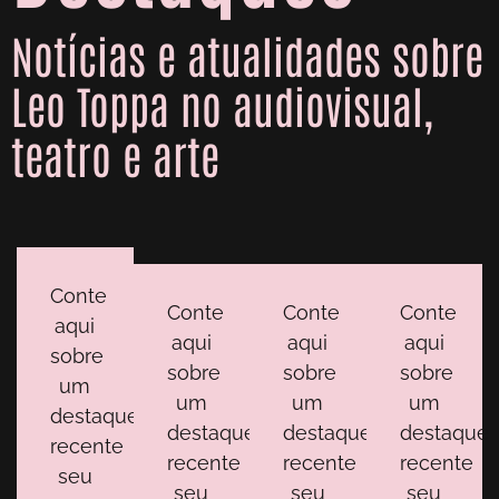
Notícias e atualidades sobre
Leo Toppa no audiovisual,
teatro e arte
Conte
Conte
Conte
Conte
aqui
aqui
aqui
aqui
sobre
sobre
sobre
sobre
um
um
um
um
destaque
destaque
destaque
destaque
recente
recente
recente
recente
seu
seu
seu
seu