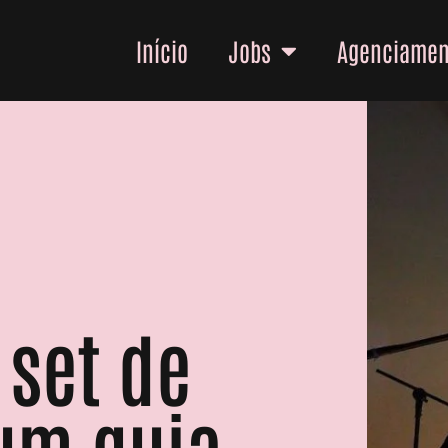
Início
Jobs
Agenciamen
 set de
um guia