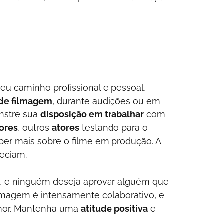
 caminho profissional e pessoal,
 de filmagem
, durante audições ou em
onstre sua
disposição em trabalhar
com
ores
, outros
atores
testando para o
r mais sobre o filme em produção. A
reciam.
, e ninguém deseja aprovar alguém que
filmagem é intensamente colaborativo, e
mor. Mantenha uma
atitude positiva
e