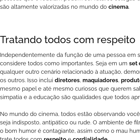
são altamente valorizadas no mundo do
cinema
.
Tratando todos com respeito
Independentemente da função de uma pessoa em seu
considere todos como importantes. Seja em um
set
qualquer outro cenário relacionado à atuação, dem
os outros. Isso inclui
diretores
,
maquiadores
,
produt
mesmo papel e até mesmo curiosos que querem sabe
simpatia e a educação são qualidades que todos ap
No mundo do cinema, todos estão observando você
seja indisposto, antipático ou rude. O ambiente de 
o bom humor é contagiante, assim como o mau hu
trate todos com
respeito
e
cordialidade
.